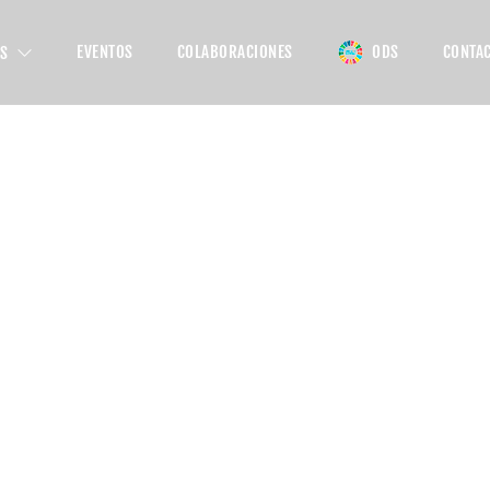
ODS
EVENTOS
COLABORACIONES
CONTA
OS
 CON
sde el cielo. Trabajamos