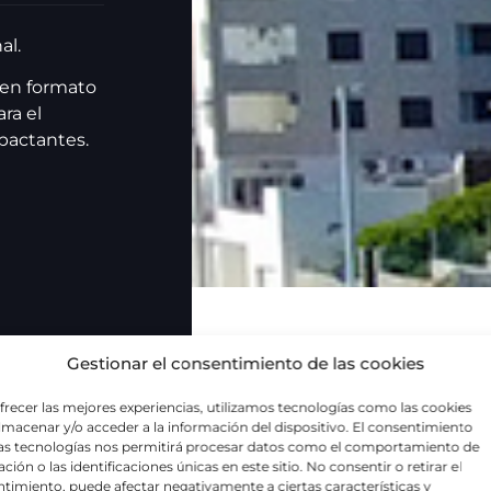
al.
 en formato
ra el
pactantes.
Gestionar el consentimiento de las cookies
frecer las mejores experiencias, utilizamos tecnologías como las cookies
lmacenar y/o acceder a la información del dispositivo. El consentimiento
as tecnologías nos permitirá procesar datos como el comportamiento de
ción o las identificaciones únicas en este sitio. No consentir o retirar el
timiento, puede afectar negativamente a ciertas características y