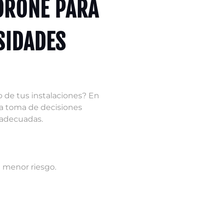
DRONE PARA
SIDADES
o de tus instalaciones? En
a toma de decisiones
 adecuadas.
l menor riesgo.