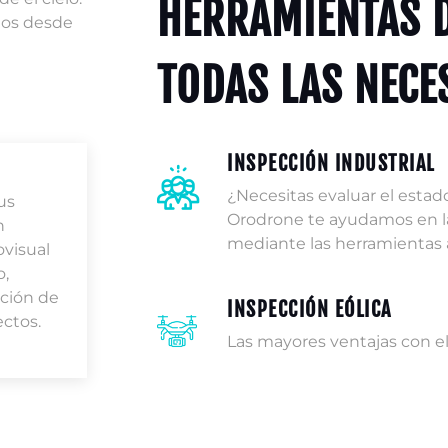
HERRAMIENTAS 
os desde
TODAS LAS NECE
INSPECCIÓN INDUSTRIAL
¿Necesitas evaluar el estad
us
Orodrone te ayudamos en l
n
mediante las herramientas
visual
o,
ción de
INSPECCIÓN EÓLICA
ectos.
Las mayores ventajas con e