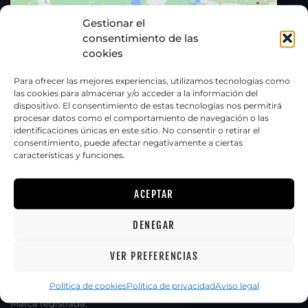
Gestionar el
consentimiento de las
cookies
Para ofrecer las mejores experiencias, utilizamos tecnologías como
CONTACTO
las cookies para almacenar y/o acceder a la información del
dispositivo. El consentimiento de estas tecnologías nos permitirá
Virgen de la Paciencia, 96 - Oropesa del Mar- Castellón
procesar datos como el comportamiento de navegación o las
identificaciones únicas en este sitio. No consentir o retirar el
Camí Onda Cs Vell, 2, 12540 Vila-real, Castelló
consentimiento, puede afectar negativamente a ciertas
características y funciones.
cristianramos@orodrone.es
660 99 42 64
ACEPTAR
DENEGAR
SOBRE ORODRONE
VER PREFERENCIAS
Orodone es una empresa de servicios aeronaúticos creada en
2021 con afán de proporcionar a nuestros clientes unos servicios
Política de cookies
Política de privacidad
Aviso legal
profesionales.
Marca registrada.